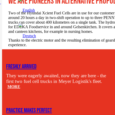
WE ARE PIONEERS IN ALTERNATIVE PROPU
Two of the Hyundai Xcient Fuel Cells are in use for our custome
around 20 hours a day in two-shift operation to up to three PENNY
trucks can cover about 400 kilometres on a single tank. The hydr
for EDEKA Foodservice in and around Gelsenkirchen. It covers an 
and canteen kitchens, for example in nursing homes.
Thanks to the electric motor and the resulting elimination of gearsh
experience.
FRESHLY ARRIVED
They were eagerly awaited, now they are here - the
first two fuel cell trucks in Meyer Logistik's fleet.
MORE
PRACTICE MAKES PERFECT